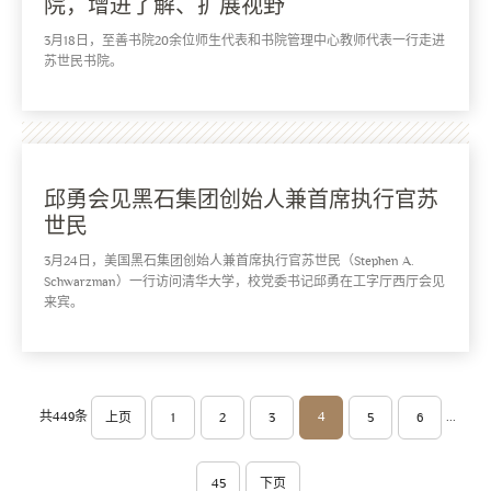
院，增进了解、扩展视野
3月18日，至善书院20余位师生代表和书院管理中心教师代表一行走进
苏世民书院。
邱勇会见黑石集团创始人兼首席执行官苏
世民
3月24日，美国黑石集团创始人兼首席执行官苏世民（Stephen A.
Schwarzman）一行访问清华大学，校党委书记邱勇在工字厅西厅会见
来宾。
...
4
共449条
上页
1
2
3
5
6
45
下页