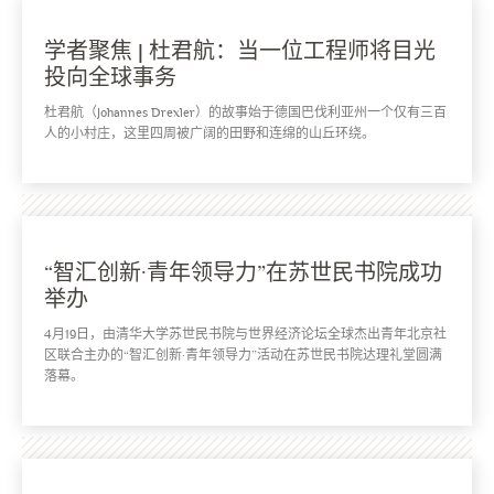
学者聚焦 | 杜君航：当一位工程师将目光
投向全球事务
杜君航（Johannes Drexler）的故事始于德国巴伐利亚州一个仅有三百
人的小村庄，这里四周被广阔的田野和连绵的山丘环绕。
“智汇创新·青年领导力”在苏世民书院成功
举办
4月19日，由清华大学苏世民书院与世界经济论坛全球杰出青年北京社
区联合主办的“智汇创新·青年领导力”活动在苏世民书院达理礼堂圆满
落幕。