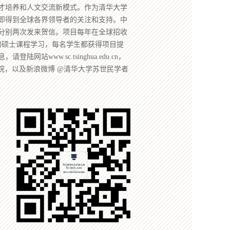
才培养和人文交流新模式。作为清华大学
即得到全球各界领导者的关注和支持。中
分别两次发来贺信。项目每年在全球招收
的硕士课程学习，每名学生都获得项目提
站www.sc.tsinghua.edu.cn，
院，以及新浪微博 @清华大学苏世民学者