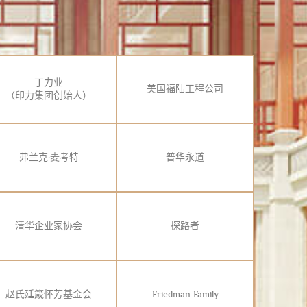
丁力业
美国福陆工程公司
（印力集团创始人）
弗兰克·麦考特
普华永道
清华企业家协会
探路者
赵氏廷箴怀芳基金会
Friedman Family