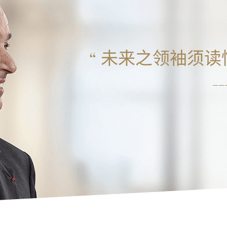
“ 未来之领袖须
——