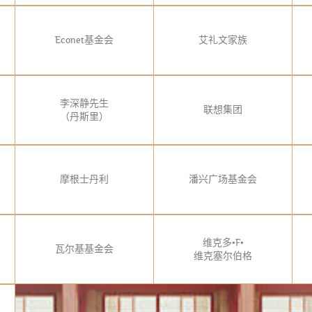
Econet基金会
艾礼文家族
李深静先生
联想集团
（丹斯里）
摩根士丹利
潘兴广场基金会
维克多•F•
瓦尔基基金会
维克塞尔伯格