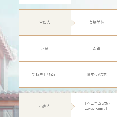
合伙人
美银美林
远景
邓锋
华特迪士尼公司
霍尔•万德尔
【卢克希奇家族/
出资人
Luksic Family】