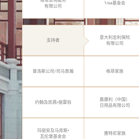
塔塔咨询服务
Visa基金会
有限公司
意大利忠利保险
支持者
有限公司
普洛斯公司/司马景瀚
格菲家族
嘉康利（中国）
约翰及凯茜•施雷伯
日用品有限公司
玛丽安及马库斯•
惠特尼家族
瓦伦堡基金会