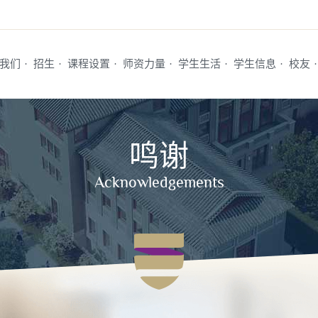
我们
·
招生
·
课程设置
·
师资力量
·
学生生活
·
学生信息
·
校友
·
鸣谢
Acknowledgements