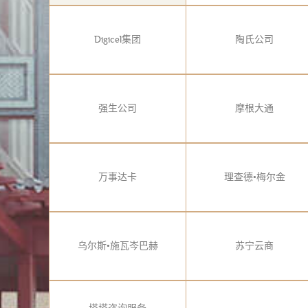
Digicel集团
陶氏公司
强生公司
摩根大通
万事达卡
理查德•梅尔金
乌尔斯•施瓦岑巴赫
苏宁云商