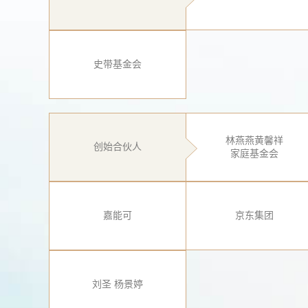
史带基金会
林燕燕黄馨祥
创始合伙人
家庭基金会
嘉能可
京东集团
刘圣 杨景婷