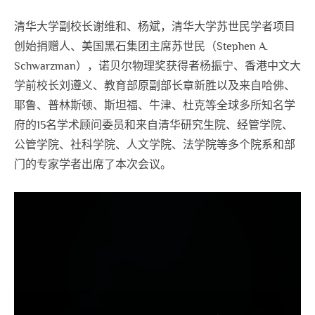
清华大学副校长谢维和、杨斌，清华大学苏世民学者项目
创始捐赠人、美国黑石集团主席苏世民（Stephen A.
Schwarzman），诺贝尔物理奖获得者杨振宁、香港中文大
学前校长刘遵义、教育部原副部长章新胜以及来自哈佛、
耶鲁、普林斯顿、斯坦福、牛津、杜克等全球多所知名学
府的15名学术顾问委员和来自清华研究生院、经管学院、
公管学院、社科学院、人文学院、法学院等多个院系和部
门的专家学者出席了本次会议。