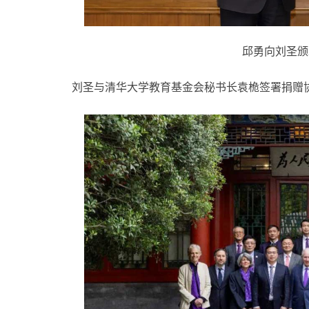
邱勇向刘圣颁
刘圣与清华大学教育基金会秘书长袁桅签署捐赠