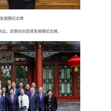
发捐赠纪念牌
协议。邱勇向刘圣颁发捐赠纪念牌。