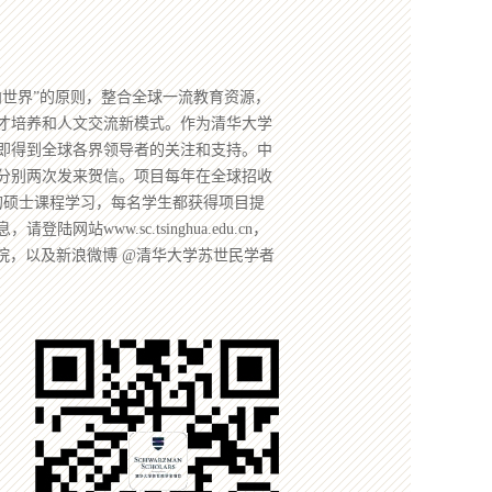
向世界”的原则，整合全球一流教育资源，
才培养和人文交流新模式。作为清华大学
即得到全球各界领导者的关注和支持。中
分别两次发来贺信。项目每年在全球招收
的硕士课程学习，每名学生都获得项目提
站www.sc.tsinghua.edu.cn，
院，以及新浪微博 @清华大学苏世民学者