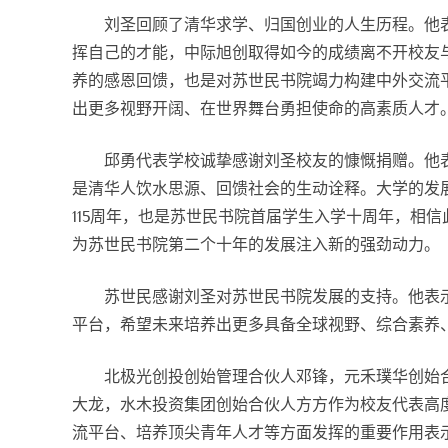
刘圣回顾了清华求学、归国创业的人生历程。他
挥自己的才能，中际旭创取得如今的成绩离不开校友
养的感恩回馈，也是对苏世民书院竭力构建中外交流
出更多视野开阔、在世界舞台勇担使命的高素质人才
邱勇代表学校诚挚感谢刘圣校友的慷慨捐赠。他
是清华人饮水思源、回馈社会的生动诠释。大学的发
115周年，也是苏世民书院首届学生入学十周年，相
为苏世民书院第二个十年的发展注入新的强劲动力。
苏世民感谢刘圣对苏世民书院发展的支持。他表
平台，希望未来培养出更多具备全球视野、综合素养
北极光创投创始管理合伙人邓锋，元禾璞华创始
大龙，水木投资集团创始合伙人方方作为校友代表高
流平台、培养顶尖青年人才等方面发挥的重要作用表