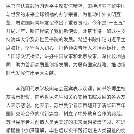
民书院认真践行习近平主席贺信精神，秉持培养了解中国
与世界的未来全球领袖的办学宗旨，为推动中外文明互
鉴、增进国际青年友谊作出了重要贡献。今年是“十五五”
开局之年，新征程赋予我们新使命，北京市将一如既往支
持清华大学及苏世民书院的发展。希望书院牢记习近平主
席嘱托，坚守育人初心，打造顶尖青年人才培养标杆，勇
当国际交流桥梁，讲好中国故事和北京故事，深化校地协
同，助力首都高质量创新发展，为服务国家战略、推动新
时代发展作出更大贡献。
李路明代表学校向与会嘉宾表示欢迎，向书院师生校
友表示祝贺，向苏世民先生和关心支持书院发展的各界友
人表示感谢。他表示，苏世民学者项目翻开了清华新百年
国际交流合作的崭新篇章，树立了中外教育合作的典范。
苏世民学者为创造人类更美好的未来而相聚清华园，在思
想碰撞中加深理解，毕业后以实干践行增进人类福祉的使