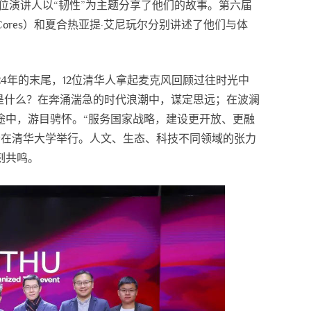
，12位演讲人以“韧性”为主题分享了他们的故事。第六届
Cores）和夏合热亚提·艾尼玩尔分别讲述了他们与体
青春，正在作答
24年的末尾，12位清华人拿起麦克风回顾过往时光中
是什么？在奔涌湍急的时代浪潮中，谋定思远；在波澜
途中，游目骋怀。“服务国家战略，建设更开放、更融
演讲大会在清华大学举行。人文、生态、科技不同领域的张力
刻共鸣。