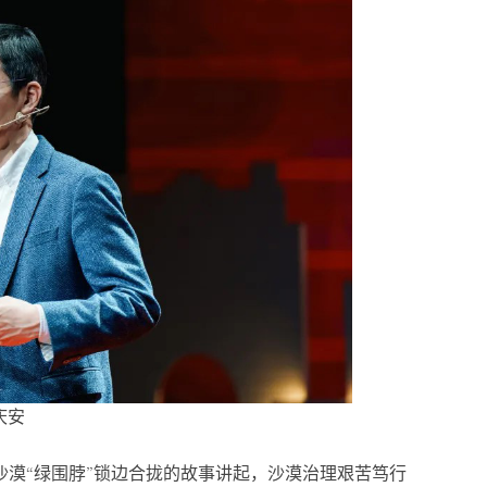
庆安
漠“绿围脖”锁边合拢的故事讲起，沙漠治理艰苦笃行